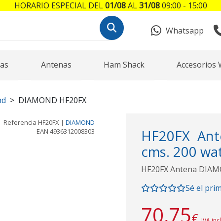
HORARIO ESPECIAL DEL
01/08
AL
31/08
09:00 - 15:00
Whatsapp
as
Antenas
Ham Shack
Accesorios 
nd
DIAMOND HF20FX
Referencia
HF20FX
|
DIAMOND
EAN
4936312008303
HF20FX Ant
cms. 200 wat
HF20FX Antena DIAMON
Sé el pri
70,75
€
IVA inc