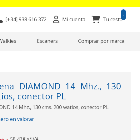
0
[+34]
938 616 372
Mi cuenta
Tu cesta
Walkies
Escaners
Comprar por marca
ena DIAMOND 14 Mhz., 130
ios, conector PL
D 14 Mhz., 130 cms. 200 watios, conector PL
mero en valorar
58,47€ s/IVA
luido