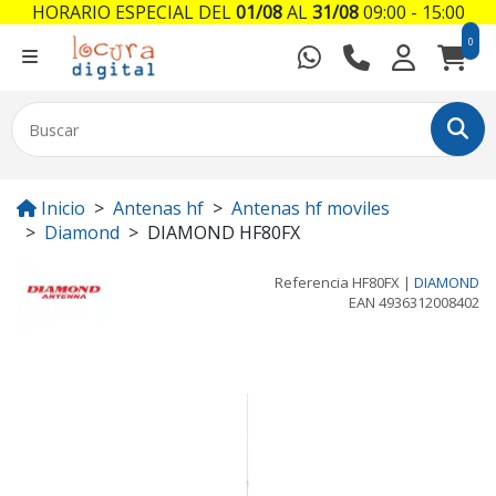
HORARIO ESPECIAL DEL
01/08
AL
31/08
09:00 - 15:00
0
Inicio
Antenas hf
Antenas hf moviles
Diamond
DIAMOND HF80FX
Referencia
HF80FX
|
DIAMOND
EAN
4936312008402