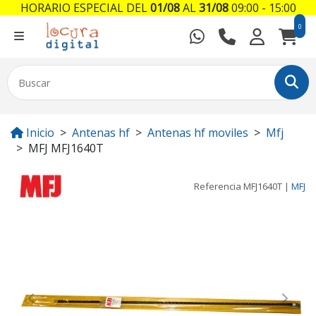
HORARIO ESPECIAL DEL
01/08
AL
31/08
09:00 - 15:00
0
Inicio
Antenas hf
Antenas hf moviles
Mfj
MFJ MFJ1640T
Referencia
MFJ1640T
|
MFJ
Previous
Next