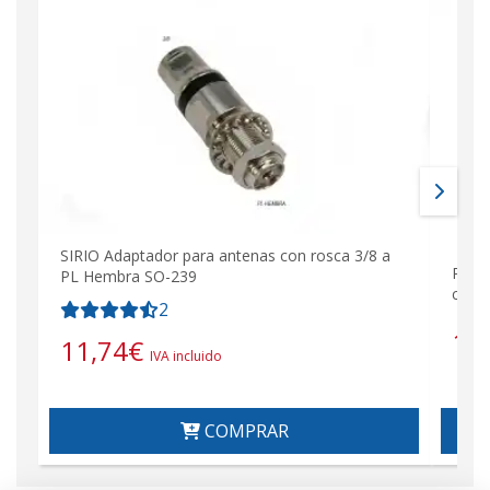
SIRIO Adaptador para antenas con rosca 3/8 a
PROC
PL Hembra SO-239
con 
2
15
11,74
€
IVA incluido
COMPRAR