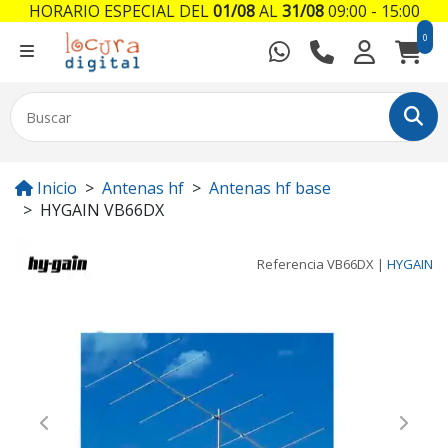
HORARIO ESPECIAL DEL
01/08
AL
31/08
09:00 - 15:00
0
Inicio
Antenas hf
Antenas hf base
HYGAIN VB66DX
Referencia
VB66DX
|
HYGAIN
Previous
Next