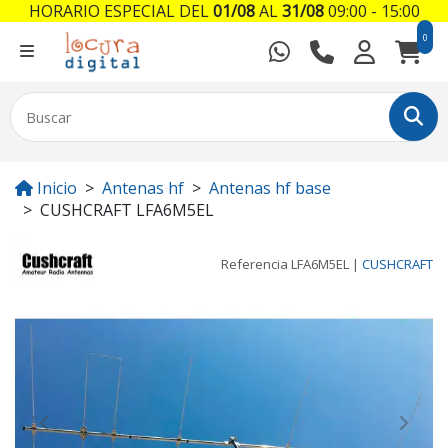
HORARIO ESPECIAL DEL
01/08
AL
31/08
09:00 - 15:00
0
Inicio
Antenas hf
Antenas hf base
CUSHCRAFT LFA6M5EL
Referencia
LFA6M5EL
|
CUSHCRAFT
Previous
Next