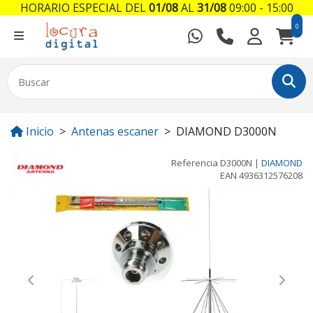
HORARIO ESPECIAL DEL
01/08
AL
31/08
09:00 - 15:00
0
Inicio
Antenas escaner
DIAMOND D3000N
Referencia
D3000N
|
DIAMOND
EAN
4936312576208
Previous
Next