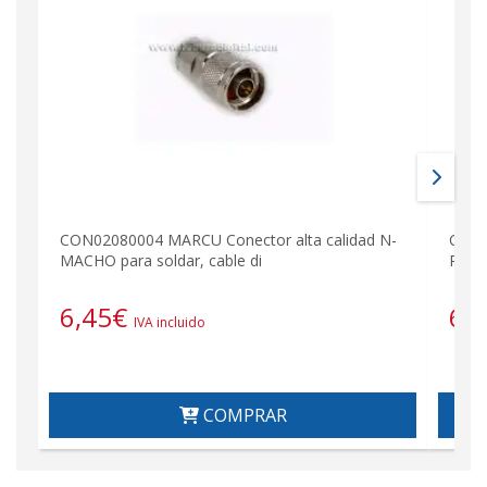
CON02080004 MARCU Conector alta calidad N-
CON2
MACHO para soldar, cable di
RG-2
6,45
€
6,
IVA incluido
COMPRAR