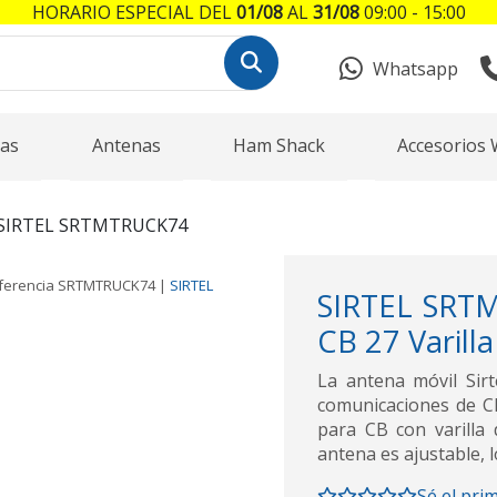
HORARIO ESPECIAL DEL
01/08
AL
31/08
09:00 - 15:00
Whatsapp
as
Antenas
Ham Shack
Accesorios 
SIRTEL SRTMTRUCK74
ferencia
SRTMTRUCK74
|
SIRTEL
SIRTEL SRTM
CB 27 Varilla
La antena móvil Sir
comunicaciones de CB
para CB con varilla 
antena es ajustable, 
Sé el pri