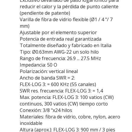
Exclusivo devanado de paso logarítmico para
reducir el calor y la pérdida de punto caliente
(pendiente de patente)
Varilla de fibra de vidrio flexible (Ø1 / 4 "/ 7
mm)
Ajustable por el elemento superior
Potencia de entrada real garantizada
Totalmente diseñado y fabricado en Italia
Tipo: Ø0.63mm AWG-22 un solo hilo
Rango de frecuencia: 26.9 ... 27.5 MHz
Impedancia: 50 O
Polarización: vertical lineal
Ancho de banda SWR = 2:
FLEX-LOG 3: = 600 KHz (55 canales)
SWR res. frecuencia: FLEX-LOG 3: = 1,4
Max. potencia: FLEX-LOG 3: 100 vatios (CW)
continuos, 300 vatios (CW) tiempo corto
Conexión: 3/8 "x24 hilos
Materiales: fibra de vidrio, cobre, nylon, acero
inoxidable
Altura (aprox.): FLEX-LOG 3: 900 mm / 3 pies