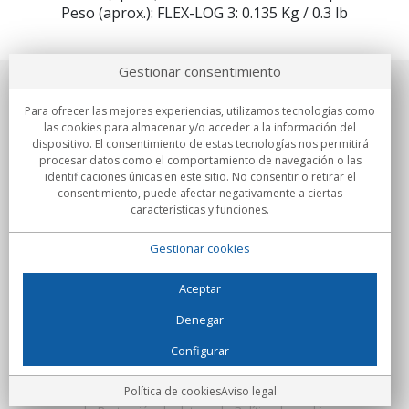
Peso (aprox.): FLEX-LOG 3: 0.135 Kg / 0.3 lb
Gestionar consentimiento
Sobre nosotros
Para ofrecer las mejores experiencias, utilizamos tecnologías como
las cookies para almacenar y/o acceder a la información del
Compromisos
dispositivo. El consentimiento de estas tecnologías nos permitirá
procesar datos como el comportamiento de navegación o las
identificaciones únicas en este sitio. No consentir o retirar el
Compras
consentimiento, puede afectar negativamente a ciertas
características y funciones.
Colectivos
Gestionar cookies
Partners
Información
Aceptar
Denegar
Configurar
C/Flassaders, 13, Nave 6, 08130 Santa Perpètua de Mogoda
(Barcelona) - España
Locura Digital - Todos los derechos reservados
Aviso legal
Política de cookies
Aviso legal