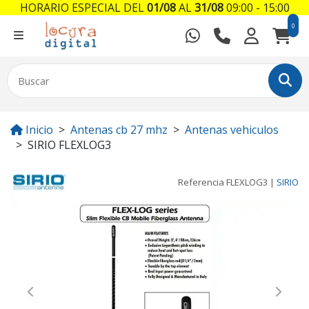
HORARIO ESPECIAL DEL
01/08
AL
31/08
09:00 - 15:00
0
Inicio
Antenas cb 27 mhz
Antenas vehiculos
SIRIO FLEXLOG3
Referencia
FLEXLOG3
|
SIRIO
Previous
Next