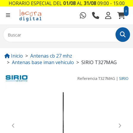
HORARIO ESPECIAL DEL
01/08
AL
31/08
09:00 - 15:00
0
Inicio
Antenas cb 27 mhz
Antenas base iman vehiculo
SIRIO T327MAG
Referencia
T327MAG
|
SIRIO
Previous
Next