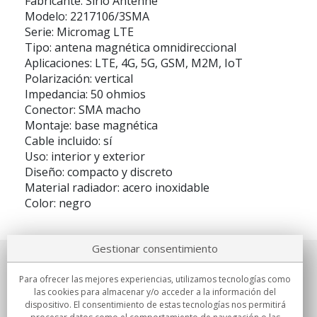
Fabricante: Sirio Antenne
Modelo: 2217106/3SMA
Serie: Micromag LTE
Tipo: antena magnética omnidireccional
Aplicaciones: LTE, 4G, 5G, GSM, M2M, IoT
Polarización: vertical
Impedancia: 50 ohmios
Conector: SMA macho
Montaje: base magnética
Cable incluido: sí
Uso: interior y exterior
Diseño: compacto y discreto
Material radiador: acero inoxidable
Color: negro
Gestionar consentimiento
Sobre nosotros
Para ofrecer las mejores experiencias, utilizamos tecnologías como
las cookies para almacenar y/o acceder a la información del
Compromisos
dispositivo. El consentimiento de estas tecnologías nos permitirá