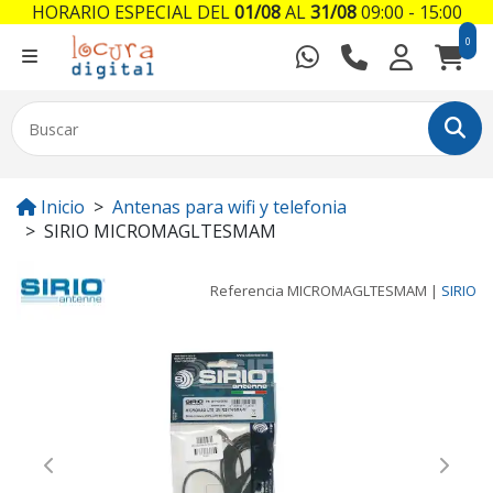
HORARIO ESPECIAL DEL
01/08
AL
31/08
09:00 - 15:00
0
Inicio
Antenas para wifi y telefonia
SIRIO MICROMAGLTESMAM
Referencia
MICROMAGLTESMAM
|
SIRIO
Previous
Next