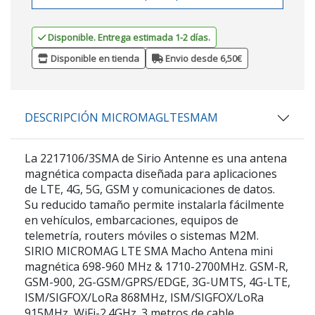
Disponible. Entrega estimada 1-2 días.
Disponible en tienda
Envio desde 6,50€
DESCRIPCIÓN MICROMAGLTESMAM
La
2217106/3SMA
de
Sirio Antenne
es una antena
magnética compacta diseñada para aplicaciones
de
LTE, 4G, 5G, GSM y comunicaciones de datos
.
Su reducido tamaño permite instalarla fácilmente
en vehículos, embarcaciones, equipos de
telemetría, routers móviles o sistemas M2M.
SIRIO MICROMAG LTE SMA Macho Antena mini
magnética 698-960 MHz & 1710-2700MHz. GSM-R,
GSM-900, 2G-GSM/GPRS/EDGE, 3G-UMTS, 4G-LTE,
ISM/SIGFOX/LoRa 868MHz, ISM/SIGFOX/LoRa
915MHz, WiFi-2.4GHz. 3 metros de cable.