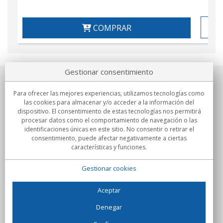
COMPRAR
Gestionar consentimiento
Sobre nosotros
Para ofrecer las mejores experiencias, utilizamos tecnologías como
las cookies para almacenar y/o acceder a la información del
Compromisos
dispositivo. El consentimiento de estas tecnologías nos permitirá
procesar datos como el comportamiento de navegación o las
identificaciones únicas en este sitio. No consentir o retirar el
Compras
consentimiento, puede afectar negativamente a ciertas
características y funciones.
Colectivos
Gestionar cookies
Partners
Información
Aceptar
Denegar