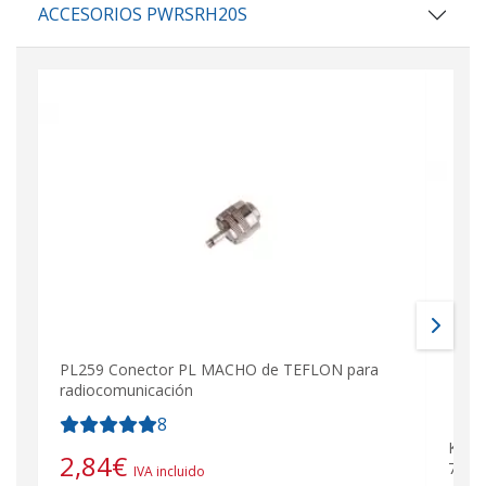
ACCESORIOS PWRSRH20S
PL259 Conector PL MACHO de TEFLON para
radiocomunicación
8
Komu
2,84
€
7cm 
IVA incluido