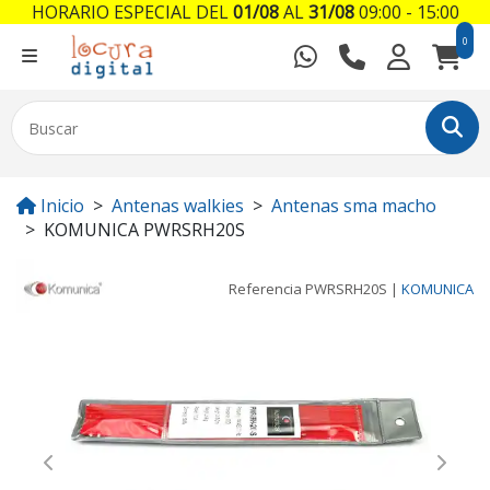
HORARIO ESPECIAL DEL
01/08
AL
31/08
09:00 - 15:00
0
Inicio
Antenas walkies
Antenas sma macho
KOMUNICA PWRSRH20S
Referencia
PWRSRH20S
|
KOMUNICA
Previous
Next