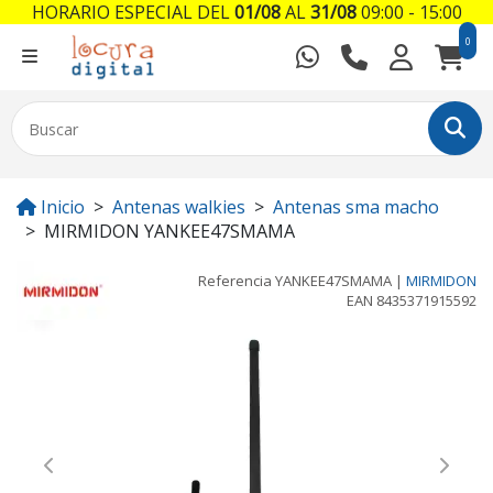
HORARIO ESPECIAL DEL
01/08
AL
31/08
09:00 - 15:00
0
Inicio
Antenas walkies
Antenas sma macho
MIRMIDON YANKEE47SMAMA
Referencia
YANKEE47SMAMA
|
MIRMIDON
EAN
8435371915592
Previous
Next