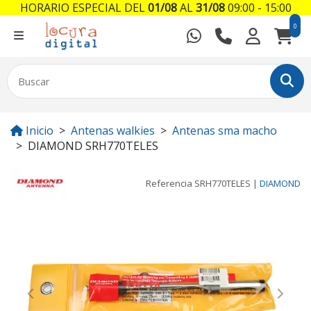
HORARIO ESPECIAL DEL
01/08
AL
31/08
09:00 - 15:00
0
Inicio
Antenas walkies
Antenas sma macho
DIAMOND SRH770TELES
Referencia
SRH770TELES
|
DIAMOND
Previous
Next