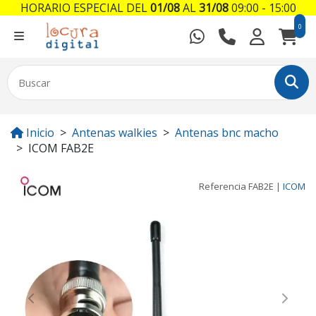
HORARIO ESPECIAL DEL
01/08
AL
31/08
09:00 - 15:00
0
Inicio
Antenas walkies
Antenas bnc macho
ICOM FAB2E
Referencia
FAB2E
|
ICOM
Previous
Next