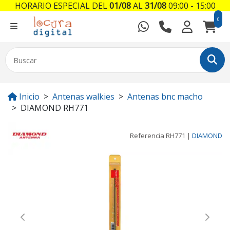
HORARIO ESPECIAL DEL
01/08
AL
31/08
09:00 - 15:00
0
Inicio
Antenas walkies
Antenas bnc macho
DIAMOND RH771
Referencia
RH771
|
DIAMOND
Previous
Next