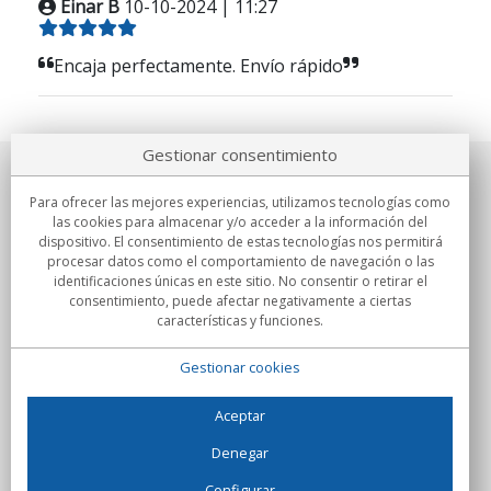
Einar B
10-10-2024 | 11:27
Encaja perfectamente. Envío rápido
Gestionar consentimiento
Sobre nosotros
Para ofrecer las mejores experiencias, utilizamos tecnologías como
las cookies para almacenar y/o acceder a la información del
Compromisos
dispositivo. El consentimiento de estas tecnologías nos permitirá
procesar datos como el comportamiento de navegación o las
identificaciones únicas en este sitio. No consentir o retirar el
Compras
consentimiento, puede afectar negativamente a ciertas
características y funciones.
Colectivos
Gestionar cookies
Partners
Información
Aceptar
Denegar
Configurar