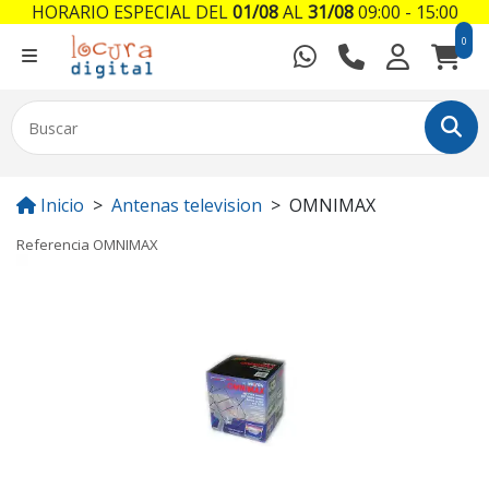
HORARIO ESPECIAL DEL
01/08
AL
31/08
09:00 - 15:00
0
Inicio
Antenas television
OMNIMAX
Referencia
OMNIMAX