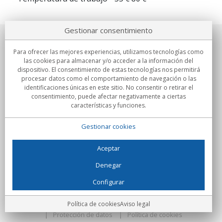
Gestionar consentimiento
Sobre nosotros
Para ofrecer las mejores experiencias, utilizamos tecnologías como
las cookies para almacenar y/o acceder a la información del
Compromisos
dispositivo. El consentimiento de estas tecnologías nos permitirá
procesar datos como el comportamiento de navegación o las
identificaciones únicas en este sitio. No consentir o retirar el
Compras
consentimiento, puede afectar negativamente a ciertas
características y funciones.
Colectivos
Gestionar cookies
Partners
Información
Aceptar
Denegar
Configurar
C/Flassaders, 13, Nave 6, 08130 Santa Perpètua de Mogoda
(Barcelona) - España
Locura Digital - Todos los derechos reservados
Aviso legal
Política de cookies
Aviso legal
Protección de datos
Política de cookies