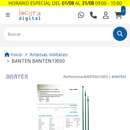
HORARIO ESPECIAL DEL
01/08
AL
31/08
09:00 - 15:00
0
Inicio
Antenas militares
BANTEN BANTEN13050
Referencia
BANTEN13050
|
BANTEN