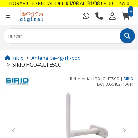
HORARIO ESPECIAL DEL
01/08
AL
31/08
09:00 - 15:00
0
Inicio
Antena lte-4g-rfi-poc
SIRIO HGO4GLTE5CO
Referencia
HGO4GLTE5CO
|
SIRIO
EAN
8056182115614
Previous
Next