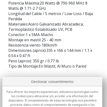
Potencia Máxima:20 Watts @ 790-960 MHz 8
Watts @ 1.71-2.7 GHz
Longitud del Cable / 5 metros / Low-Loss / Baja
Perdida
Materiales:Acero Galvanizado Abrazadera,
Termoplástico Estabilizado UV, PCB
Conector:1 x SMA-Macho
Montaje en mastil 25 - 40 mm
Resistencia viento 180km/h
Dimensiones (aprox):335 x 166 x 144 mm / 1.1 x
0.54 x 0.47 ft
Peso (aprox): 350 gr / 0.77 lb
Tipo de Montaje:En Mástil, Al Muro o Pared
Gestionar consentimiento
Sobre nosotros
Para ofrecer las mejores experiencias, utilizamos tecnologías como
las cookies para almacenar y/o acceder a la información del
Compromisos
dispositivo. El consentimiento de estas tecnologías nos permitirá
procesar datos como el comportamiento de navegación o las