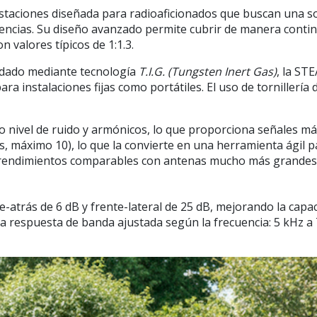
staciones diseñada para radioaficionados que buscan una so
uencias. Su diseño avanzado permite cubrir de manera cont
n valores típicos de 1:1.3.
oldado mediante tecnología
T.I.G. (Tungsten Inert Gas)
, la ST
para instalaciones fijas como portátiles. El uso de tornillería
o nivel de ruido y armónicos
, lo que proporciona señales má
, máximo 10), lo que la convierte en una herramienta ágil p
rendimientos comparables con antenas mucho más grandes, c
te-atrás de 6 dB y frente-lateral de 25 dB, mejorando la cap
a respuesta de banda ajustada según la frecuencia: 5 kHz a