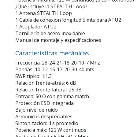
¿Qué incluye la STEALTH Loop?
1 Antena STEALTH Loop
1 Cable de conexion longitud 5 mts para ATU2
1 Acoplador ATU2
Tornillería de acero inoxidable
Manual de montaje y especificaciones
Características mecánicas
Frecuencia: 28-24-21-18-20-10-7 Mhz
Bandas ,10-12-15-17-20-30-40 mts
SWR típico: 1:1.3
Relación frente-atrás: 6 dB
Relación frente-lateral: 25 dB
Entrada: 50 O con gamma match
Protección ESD integrada
Bajo nivel de ruido
Armónicos despreciables
Sintonización: 4 s promedio
Potencia máx: 125 W continuos
Ancho de banda: 5 kHz @ 7 MHz