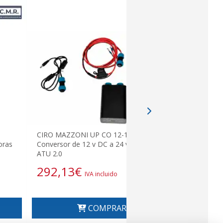
CIRO MAZZONI UP CO 12-14
oras
Conversor de 12 v DC a 24 v DC para
ATU 2.0
MZZ-C12 Y
292,13
€
CI-2 conect
IVA incluido
COMPRAR