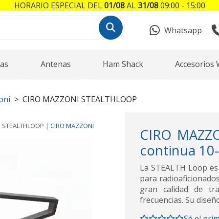
HORARIO ESPECIAL DEL
01/08
AL
31/08
09:00 - 15:00
Whatsapp
as
Antenas
Ham Shack
Accesorios 
oni
CIRO MAZZONI STEALTHLOOP
a
STEALTHLOOP
|
CIRO MAZZONI
CIRO MAZZO
continua 10
La STEALTH Loop es u
para radioaficionado
gran calidad de t
frecuencias. Su diseñ
Sé el pri