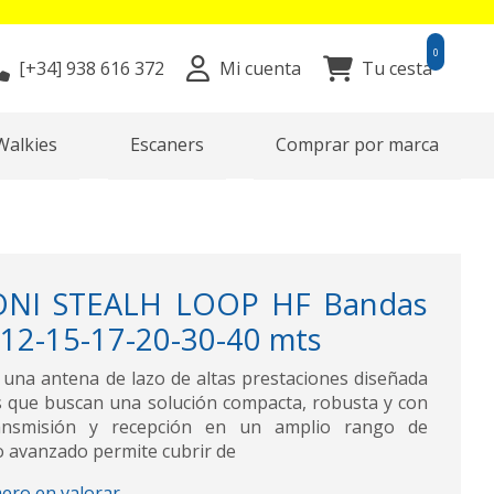
0
[+34]
938 616 372
Mi cuenta
Tu cesta
Walkies
Escaners
Comprar por marca
NI STEALH LOOP HF Bandas
-12-15-17-20-30-40 mts
na antena de lazo de altas prestaciones diseñada
s que buscan una solución compacta, robusta y con
ransmisión y recepción en un amplio rango de
o avanzado permite cubrir de
mero en valorar