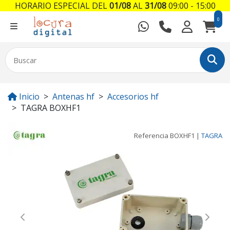
HORARIO ESPECIAL DEL
01/08
AL
31/08
09:00 - 15:00
0
Inicio
Antenas hf
Accesorios hf
TAGRA BOXHF1
Referencia
BOXHF1
|
TAGRA
Previous
Next