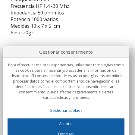
Frecuencia HF 1,4 -30 Mhz
Impedancia 50 ohnmios
Potencia 1000 watios
Medidas 10 x 7 x 5 cm
Peso 20gr.
Gestionar consentimiento
Sobre nosotros
Para ofrecer las mejores experiencias, utilizamos tecnologías como
las cookies para almacenar y/o acceder a la información del
Compromisos
dispositivo. El consentimiento de estas tecnologías nos permitirá
procesar datos como el comportamiento de navegación o las
identificaciones únicas en este sitio. No consentir o retirar el
Compras
consentimiento, puede afectar negativamente a ciertas
características y funciones.
Colectivos
Gestionar cookies
Partners
Información
Aceptar
Denegar