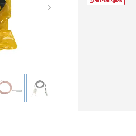
descatalogado
Next