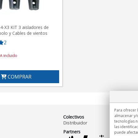
-X3 KIT 3 aisladores de
polo y Cables de vientos
2
VA incluido
COMPRAR
Para ofrecer 
almacenar y/o
Colectivos
tecnologías 
Distribuidor
las identifica
Partners
puede afectar