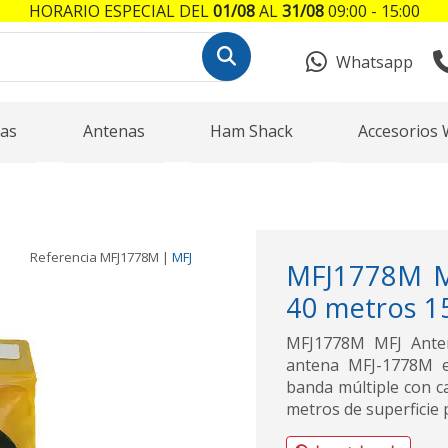
HORARIO ESPECIAL DEL
01/08
AL
31/08
09:00 - 15:00
Whatsapp
as
Antenas
Ham Shack
Accesorios 
Referencia
MFJ1778M
|
MFJ
MFJ1778M MF
40 metros 1
MFJ1778M MFJ Anten
antena MFJ-1778M e
banda múltiple con c
metros de superficie