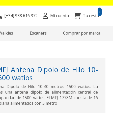
0
[+34]
938 616 372
Mi cuenta
Tu cesta
Walkies
Escaners
Comprar por marca
J Antena Dipolo de Hilo 10-
500 watios
a Dipolo de Hilo 10-40 metros 1500 watios. La
s una antena dipolo de alimentación central de
apacidad de 1500 vatios. El MFJ-1778M consta de 16
 plana alimentados con 5 metro