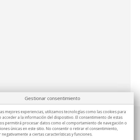
Gestionar consentimiento
las mejores experiencias, utilizamos tecnologías como las cookies para
 acceder a la información del dispositivo. El consentimiento de estas
Información
nos permitirá procesar datos como el comportamiento de navegación o
Lu.-Vi. 9:00h - 15:00h.
ciones únicas en este sitio. No consentir o retirar el consentimiento,
Entrega en
 negativamente a ciertas características y funciones.