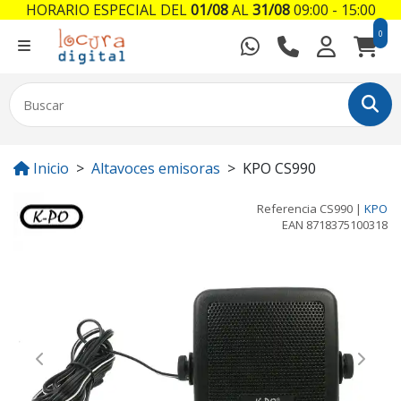
HORARIO ESPECIAL DEL
01/08
AL
31/08
09:00 - 15:00
0
Inicio
Altavoces emisoras
KPO CS990
Referencia
CS990
|
KPO
EAN
8718375100318
Previous
Next