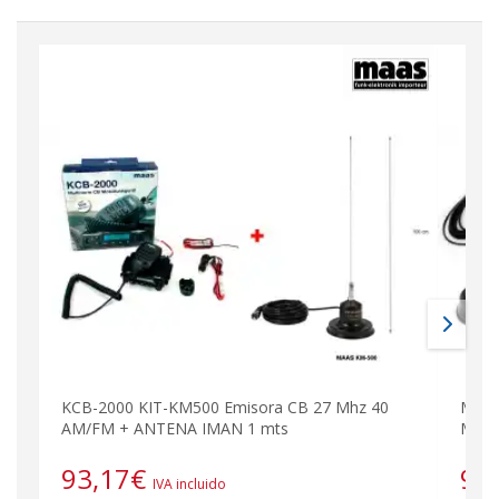
KCB-2000 KIT-KM500 Emisora CB 27 Mhz 40
MAAS
AM/FM + ANTENA IMAN 1 mts
Mhz 
93,17
€
99
IVA incluido