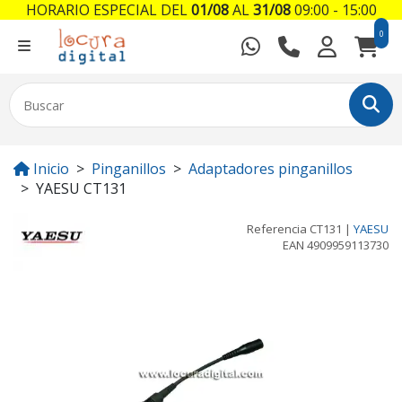
HORARIO ESPECIAL DEL
01/08
AL
31/08
09:00 - 15:00
0
Inicio
Pinganillos
Adaptadores pinganillos
YAESU CT131
Referencia
CT131
|
YAESU
EAN
4909959113730