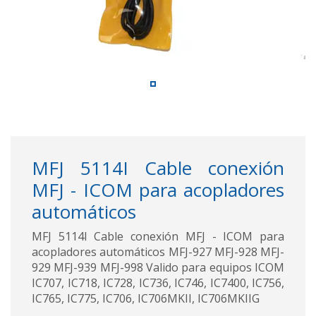
MFJ 5114I Cable conexión
MFJ - ICOM para acopladores
automáticos
MFJ 5114I Cable conexión MFJ - ICOM para
acopladores automáticos MFJ-927 MFJ-928 MFJ-
929 MFJ-939 MFJ-998 Valido para equipos ICOM
IC707, IC718, IC728, IC736, IC746, IC7400, IC756,
IC765, IC775, IC706, IC706MKII, IC706MKIIG