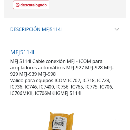
descatalogado
DESCRIPCIÓN MFJ5114I
MFJ5114I
MFJ 5114I Cable conexión MFJ - ICOM para
acopladores automáticos MFJ-927 MFJ-928 MFJ-
929 MFJ-939 MFJ-998
Valido para equipos ICOM IC707, IC718, IC728,
IC736, IC746, IC7400, IC756, IC765, IC775, IC706,
IC706MKII, IC706MKIIGMFJ 5114I