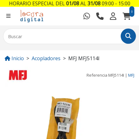
HORARIO ESPECIAL DEL
01/08
AL
31/08
09:00 - 15:00
0
Inicio
Acopladores
MFJ MFJ5114I
Referencia
MFJ5114I
|
MFJ