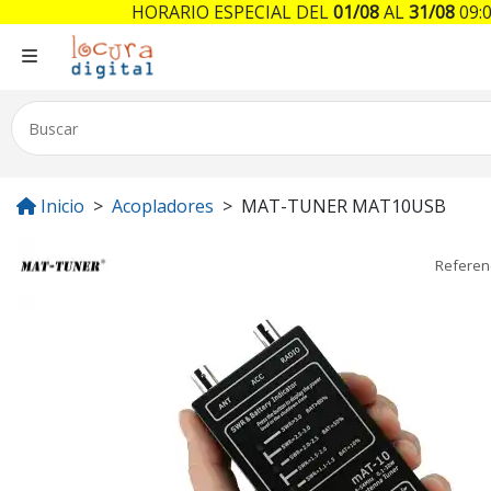
HORARIO ESPECIAL DEL
01/08
AL
31/08
09:0
Inicio
Acopladores
MAT-TUNER MAT10USB
Referen