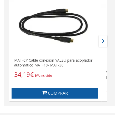
MAT-CY Cable conexión YAESU para acoplador
automático MAT-10- MAT-30
34,19
€
YAESU
IVA incluido
HF/V
73
COMPRAR