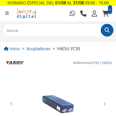
HORARIO ESPECIAL DEL
01/08
AL
31/08
09:00 - 15:00
0
Inicio
Acopladores
YAESU FC30
Referencia
FC30
|
YAESU
Previous
Next