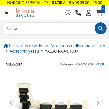
HORARIO ESPECIAL DEL
01/08
AL
31/08
09:00 - 15:00
0
Inicio
Accesorios
Accesorios radiocomunicacion
Accesorio yaesu
YAESU RA0451900
Referencia
RA0451900
|
YAESU
Previous
Next