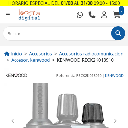
HORARIO ESPECIAL DEL
01/08
AL
31/08
09:00 - 15:00
0
Inicio
Accesorios
Accesorios radiocomunicacion
Accesor. kenwood
KENWOOD RECK2K018910
Referencia
RECK2K018910
|
KENWOOD
Previous
Next