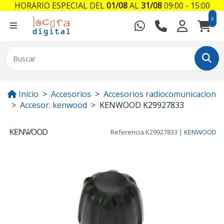
HORARIO ESPECIAL DEL
01/08
AL
31/08
09:00 - 15:00
0
Inicio
Accesorios
Accesorios radiocomunicacion
Accesor. kenwood
KENWOOD K29927833
Referencia
K29927833
|
KENWOOD