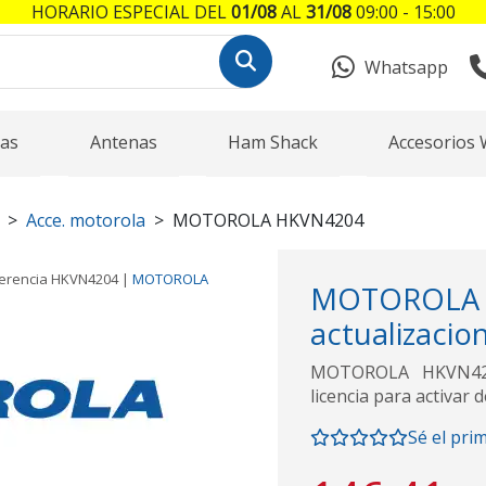
HORARIO ESPECIAL DEL
01/08
AL
31/08
09:00 - 15:00
Whatsapp
as
Antenas
Ham Shack
Accesorios 
Acce. motorola
MOTOROLA HKVN4204
erencia
HKVN4204
|
MOTOROLA
MOTOROL
actualizacio
MOTOROLA HKVN4204
licencia para activar 
Sé el pri