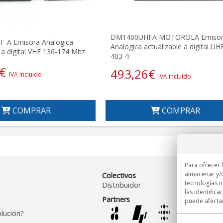
DM1400UHFA MOTOROLA Emiso
-A Emisora Analogica
Analogica actualizable a digital UH
e a digital VHF 136-174 Mhz
403-4
€
493,26
€
IVA incluido
IVA incluido
COMPRAR
COMPRAR
Para ofrecer 
almacenar y/o
Colectivos
tecnologías 
Distribuidor
las identifica
Partners
puede afectar
lución?