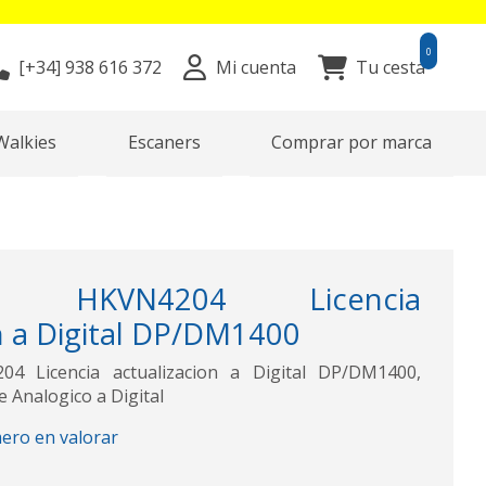
0
[+34]
938 616 372
Mi cuenta
Tu cesta
Walkies
Escaners
Comprar por marca
A HKVN4204 Licencia
n a Digital DP/DM1400
 Licencia actualizacion a Digital DP/DM1400,
de Analogico a Digital
mero en valorar