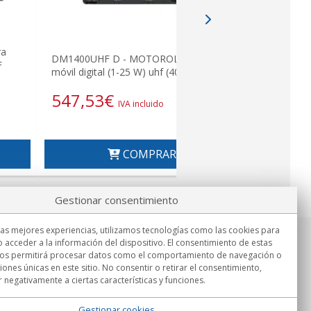
ra
DM1400VH
DM1400UHF D - MOTOROLA Emisora
F
Analogica a
móvil digital (1-25 W) uhf (403-470 Mhz
1
547,53
€
493,2
IVA incluido
COMPRAR
Gestionar consentimiento
las mejores experiencias, utilizamos tecnologías como las cookies para
 acceder a la información del dispositivo. El consentimiento de estas
Información
nos permitirá procesar datos como el comportamiento de navegación o
Lu.-Vi. 9:00h - 15:00h.
ciones únicas en este sitio. No consentir o retirar el consentimiento,
Entrega en
 negativamente a ciertas características y funciones.
Gestionar cookies