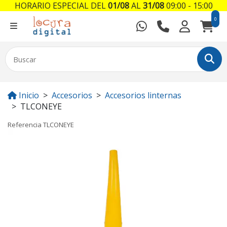
HORARIO ESPECIAL DEL
01/08
AL
31/08
09:00 - 15:00
0
Inicio
Accesorios
Accesorios linternas
TLCONEYE
Referencia
TLCONEYE