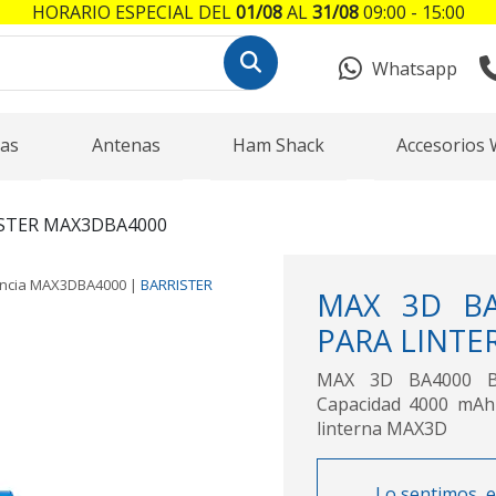
HORARIO ESPECIAL DEL
01/08
AL
31/08
09:00 - 15:00
Whatsapp
as
Antenas
Ham Shack
Accesorios 
STER MAX3DBA4000
ncia
MAX3DBA4000
|
BARRISTER
MAX 3D BA
PARA LINTE
MAX 3D BA4000 B
Capacidad 4000 mAh v
linterna MAX3D
Lo sentimos, e