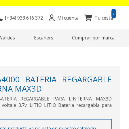
0
[+34]
938 616 372
Mi cuenta
Tu cesta
Walkies
Escaners
Comprar por marca
4000 BATERIA REGARGABLE
RNA MAX3D
ATERIA REGARGABLE PARA LINTERNA MAX3D
oltaje 3.7v. LITIO LITIO Bateria recargabla para
ste producto ya no está en nuestro catálogo.