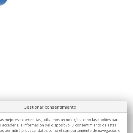
Gestionar consentimiento
las mejores experiencias, utilizamos tecnologías como las cookies para
 acceder a la información del dispositivo. El consentimiento de estas
Información
nos permitirá procesar datos como el comportamiento de navegación o
Lu.-Vi. 9:00h - 15:00h.