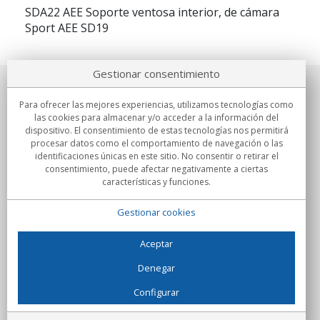
SDA22 AEE Soporte ventosa interior, de cámara
Sport AEE SD19
Gestionar consentimiento
Sobre nosotros
Para ofrecer las mejores experiencias, utilizamos tecnologías como
las cookies para almacenar y/o acceder a la información del
Compromisos
dispositivo. El consentimiento de estas tecnologías nos permitirá
procesar datos como el comportamiento de navegación o las
identificaciones únicas en este sitio. No consentir o retirar el
Compras
consentimiento, puede afectar negativamente a ciertas
características y funciones.
Colectivos
Gestionar cookies
Partners
Información
Aceptar
Denegar
Configurar
C/Flassaders, 13, Nave 6, 08130 Santa Perpètua de Mogoda
(Barcelona) - España