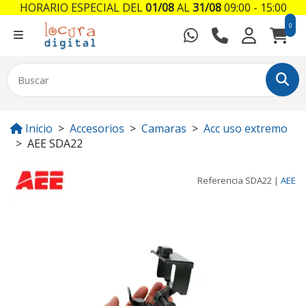
HORARIO ESPECIAL DEL
01/08
AL
31/08
09:00 - 15:00
0
Inicio
Accesorios
Camaras
Acc uso extremo
AEE SDA22
Referencia
SDA22
|
AEE