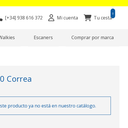
0
[+34]
938 616 372
Mi cuenta
Tu cesta
Walkies
Escaners
Comprar por marca
0 Correa
ste producto ya no está en nuestro catálogo.