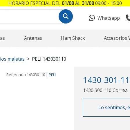
HORARIO ESPECIAL DEL
01/08
AL
31/08
09:00 - 15:00
Whatsapp
as
Antenas
Ham Shack
Accesorios 
ios maletas
PELI 143030110
Referencia
143030110
|
PELI
1430-301-11
1430 300 110 Correa
Lo sentimos, e