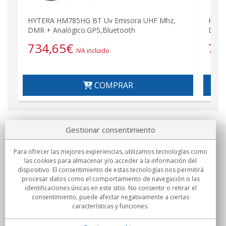
HYTERA HM785HG BT Uv Emisora UHF Mhz,
HM78
DMR + Analógico.GPS,Bluetooth
DMR 
734,65
€
73
IVA incluido
COMPRAR
Gestionar consentimiento
Sobre nosotros
Para ofrecer las mejores experiencias, utilizamos tecnologías como
las cookies para almacenar y/o acceder a la información del
Compromisos
dispositivo. El consentimiento de estas tecnologías nos permitirá
procesar datos como el comportamiento de navegación o las
identificaciones únicas en este sitio. No consentir o retirar el
Compras
consentimiento, puede afectar negativamente a ciertas
características y funciones.
Colectivos