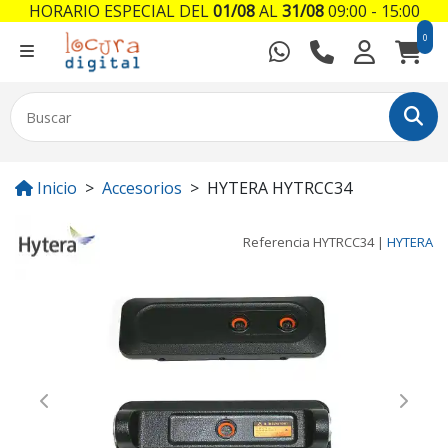
HORARIO ESPECIAL DEL
01/08
AL
31/08
09:00 - 15:00
0
Inicio
Accesorios
HYTERA HYTRCC34
Referencia
HYTRCC34
|
HYTERA
Previous
Next