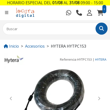
HORARIO ESPECIAL DEL
01/08
AL
31/08
09:00 - 15:00
0
Inicio
Accesorios
HYTERA HYTPC153
Referencia
HYTPC153
|
HYTERA
Previous
Next