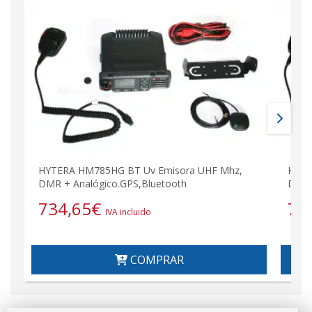
HYTERA HM785HG BT Uv Emisora UHF Mhz,
HM78
DMR + Analógico.GPS,Bluetooth
DMR 
734,65
€
73
IVA incluido
COMPRAR