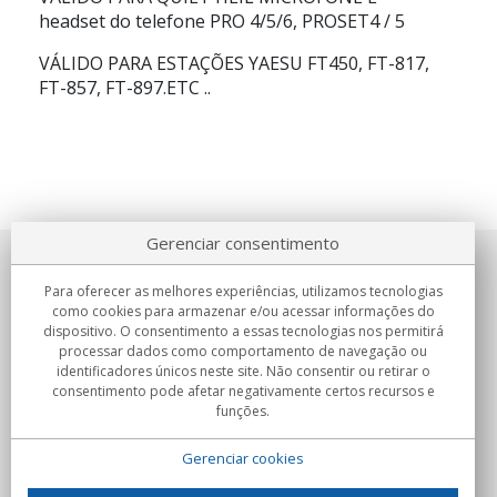
headset do telefone PRO 4/5/6, PROSET4 / 5
VÁLIDO PARA ESTAÇÕES YAESU FT450, FT-817,
FT-857, FT-897.ETC ..
Gerenciar consentimento
Sobre nosotros
Para oferecer as melhores experiências, utilizamos tecnologias
como cookies para armazenar e/ou acessar informações do
Compromissos
dispositivo. O consentimento a essas tecnologias nos permitirá
processar dados como comportamento de navegação ou
identificadores únicos neste site. Não consentir ou retirar o
Compras
consentimento pode afetar negativamente certos recursos e
funções.
Colectivos
Gerenciar cookies
Parceiros