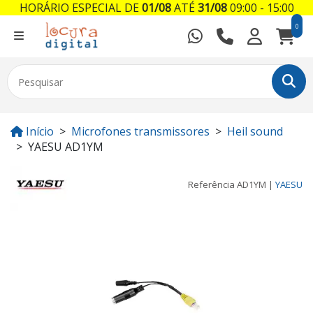
HORÁRIO ESPECIAL DE
01/08
ATÉ
31/08
09:00 - 15:00
0
Início
Microfones transmissores
Heil sound
YAESU AD1YM
Referência
AD1YM
|
YAESU