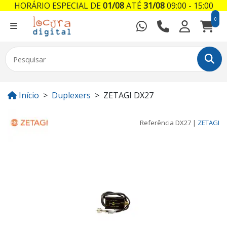
HORÁRIO ESPECIAL DE
01/08
ATÉ
31/08
09:00 - 15:00
0
Início
Duplexers
ZETAGI DX27
Referência
DX27
|
ZETAGI