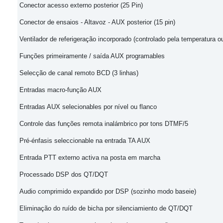
Conector
acesso externo posterior (25 Pin)
Conector de ensaios
- Altavoz - AUX posterior (15 pin)
Ventilador de referigeração incorporado
(controlado pela temperatura o
Funções primeiramente / saída AUX programables
Selecção de canal remoto BCD (3 linhas)
Entradas macro-função AUX
Entradas AUX
selecionables por nível ou flanco
Controle das
funções remota inalámbrico por tons DTMF/5
Pré-énfasis seleccionable na entrada TA AUX
Entrada PTT externo activa na posta em marcha
Processado DSP dos QT/DQT
Audio comprimido
expandido por DSP (sozinho modo baseie)
Eliminação
do ruído de bicha por silenciamiento de QT/DQT