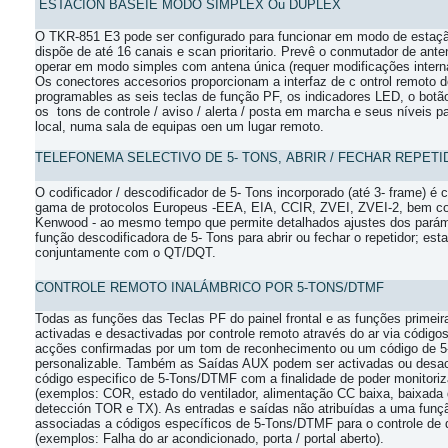
E
STACIÓN BASEIE MODO SÍMPLEX Ou
DÚPLEX
O TKR-
851 E3
pode ser configurado para
funcionar em modo de estaçã
dispõe de até 16 canais e scan
prioritario. Prevê o conmutador de ant
operar em modo simples com
antena única (requer
modificações intern
Os conectores accesorios
proporcionam a interfaz de
c ontrol remoto 
programables as seis teclas de função
PF, os indicadores LED, o botã
os
tons de controle / aviso
/ alerta / posta em marcha e seus níveis par
local, numa sala de equipas oen um lugar remoto.
TELEFONEMA SELECTIVO DE 5- TONS,
ABRIR / FECHAR REPETI
O codificador / descodificador de 5- Tons
incorporado (até 3- frame) é
gama de protocolos Europeus -EEA, EIA,
CCIR, ZVEI, ZVEI-2, bem c
Kenwood - ao mesmo tempo que permite
detalhados ajustes dos pará
função descodificadora de 5- Tons para abrir
ou fechar o repetidor; esta
conjuntamente com o QT/DQT.
CONTROLE REMOTO INALÁMBRICO
POR 5-TONS/DTMF
Todas as funções das Teclas PF do painel frontal
e as funções primei
activadas
e desactivadas por controle remoto através do ar
via código
acções
confirmadas por um tom de reconhecimento ou um
código de 5
personalizable. Também
as Saídas AUX podem ser activadas ou desa
código especifico de 5-Tons/DTMF
com a finalidade de poder monitori
(exemplos: COR, estado do ventilador,
alimentação CC baixa, baixada 
detección TOR e TX). As entradas e saídas
não atribuídas a uma fun
associadas a códigos específicos de 5-Tons/DTMF
para o controle de 
(exemplos:
Falha do ar acondicionado, porta / portal
aberto).