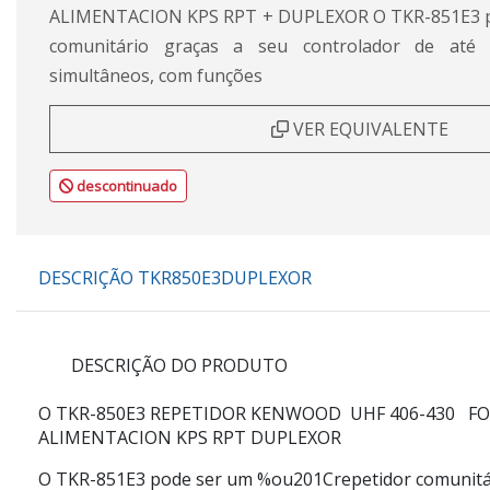
ALIMENTACION KPS RPT + DUPLEXOR O TKR-851E3 po
comunitário graças a seu controlador de at
simultâneos, com funções
VER EQUIVALENTE
descontinuado
DESCRIÇÃO TKR850E3DUPLEXOR
DESCRIÇÃO DO PRODUTO
O TKR-850E3 REPETIDOR KENWOOD UHF 406-430 F
ALIMENTACION KPS RPT DUPLEXOR
O TKR-
851E3
pode ser um %ou201Crepetidor
comunit