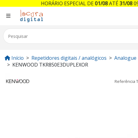
HORÁRIO ESPECIAL DE
01/08
ATÉ
31/08
09
Início
Repetidores digitais / analógicos
Analogue
KENWOOD TKR850E3DUPLEXOR
Referência