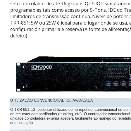
seu controlador de até 16
grupos QT/DQT simultâneos
programables tais como acesso por 5-Tons, IDE do
Tr
limitadores de transmissão
contínua. Níveis de potên
TKR-851: 5W ou 25W é ideal para o lugar onde se
usa, 
configuración primaria e
reserva (A fonte de alimentaç
defeito)
UTILIZAÇÃO CONVENCIONAL
Ou
AVANÇADA
O TKR-
851 E3
pode ser utilizado como repetidor
convencional ou com
de recursos
compartilhados (trunking, etc). O controlador
convencional 
unidade
controladora externa acederá facilmente ao manejo
do repetid
comunicação..