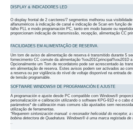
DISPLAY & INDICADORES LED
O display frontal de 2 carcteres/7 segmentos melhorou sua visibilidade 
alfanuméricos à indicação de canal e
indicação de Scan em função de 
falho PLL e modo programación PC, tanto
em modo baseie ou repetidor
proporcionam indicação de transmissão, recepção,
alimentação CC prin
FACILIDADES EM ALIMENTAÇÃO DE RESERVA.
Um tom de aviso de alimentação de reserva é
transmitido durante 5 s
fornecimento CC comute da alimentação
%ou201Cprincipal%ou201D 
Opcionalmente um Tom de recordatorio
pode ser acrescentado às tra
em alimentação de reserva. Estes
avisos podem ser activados ao com
a reserva ou por vigilância do
nível de voltaje disponível na entrada de
de tensão
programable.
SOFTWARE WINDOWS® DE PROGRAMACIÓN
E AJUSTE
A programación e ajuste desde PC compatible com
Windows® proporcio
personalización
e calibración utilizando o software
KPG-91D e o cabo d
parámetros* de calibración mais comuns são
ajustados sem necessidad
utilização de ferramentas.
*Requerem sintonización manual: o resonador helicoidal do
receptor, 
bobina detectora de Quadratura.
Windows® é uma marca registada de 
..