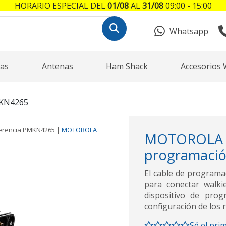
HORARIO ESPECIAL DEL
01/08
AL
31/08
09:00 - 15:00
Whatsapp
as
Antenas
Ham Shack
Accesorios 
KN4265
erencia
PMKN4265
|
MOTOROLA
MOTORO
programació
El cable de programa
para conectar walk
dispositivo de prog
configuración de los
Sé el pri