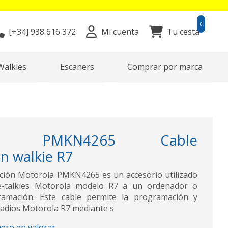
0
[+34]
938 616 372
Mi cuenta
Tu cesta
Walkies
Escaners
Comprar por marca
LA PMKN4265 Cable
n walkie R7
ción Motorola PMKN4265 es un accesorio utilizado
ie-talkies Motorola modelo R7 a un ordenador o
ramación. Este cable permite la programación y
 radios Motorola R7 mediante s
mero en valorar