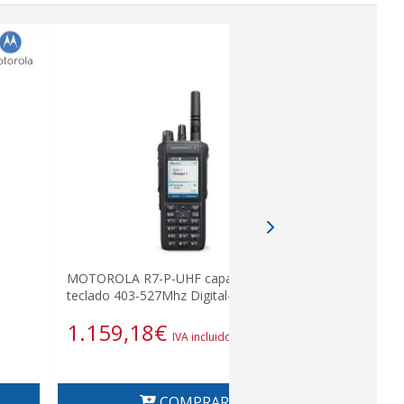
MOTOROLA 
MOTOROLA R7-P-UHF capable con
premium 40
teclado 403-527Mhz Digital-Analógico
Analógico
1.159,18
€
1.268,
IVA incluido
COMPRAR