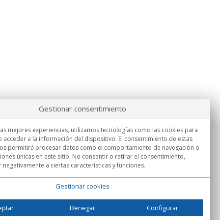
Gestionar consentimiento
las mejores experiencias, utilizamos tecnologías como las cookies para
 acceder a la información del dispositivo. El consentimiento de estas
Información
nos permitirá procesar datos como el comportamiento de navegación o
Lu.-Vi. 9:00h - 15:00h.
ciones únicas en este sitio. No consentir o retirar el consentimiento,
Entrega en
 negativamente a ciertas características y funciones.
Gestionar cookies
eptar
Denegar
Configurar