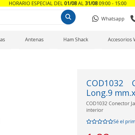
HORARIO ESPECIAL DEL
01/08
AL
31/08
09:00 - 15:00
Whatsapp
as
Antenas
Ham Shack
Accesorios 
COD1032 Co
Long.9 mm.x 
COD1032 Conector Jac
interior
Sé el pri